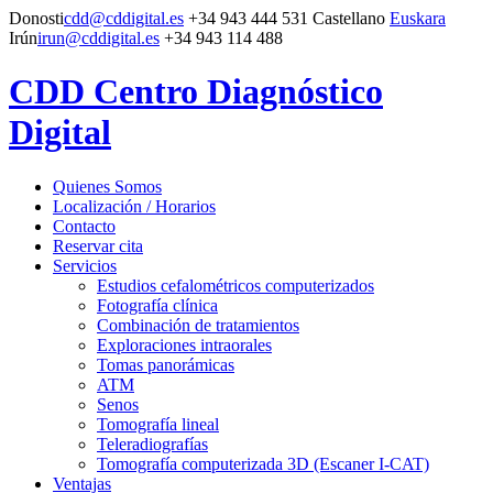
Donosti
cdd@cddigital.es
+34 943 444 531
Castellano
Euskara
Irún
irun@cddigital.es
+34 943 114 488
CDD Centro Diagnóstico
Digital
Quienes Somos
Localización / Horarios
Contacto
Reservar cita
Servicios
Estudios cefalométricos computerizados
Fotografía clínica
Combinación de tratamientos
Exploraciones intraorales
Tomas panorámicas
ATM
Senos
Tomografía lineal
Teleradiografías
Tomografía computerizada 3D (Escaner I-CAT)
Ventajas