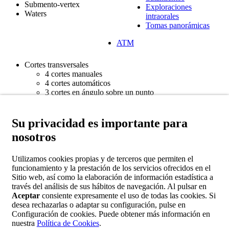
Submento-vertex
Exploraciones
Waters
intraorales
Tomas panorámicas
ATM
Cortes transversales
4 cortes manuales
4 cortes automáticos
3 cortes en ángulo sobre un punto
4 cortes anatómicos
3 cortes de senos y nasal
Cortes longitudinales
Su privacidad es importante para
4 cortes manuales
nosotros
3 cortes automáticos
3 cortes en ángulo sobre un punto
Cortes mixtos
Utilizamos cookies propias y de terceros que permiten el
1 transversal y 1 longitudinal sobre un punto
funcionamiento y la prestación de los servicios ofrecidos en el
3 transversales y 1 longitudinal sobre un punto
Sitio web, así como la elaboración de información estadística a
3 transversales en ángulo y 1 longitudinal sobre un
través del análisis de sus hábitos de navegación. Al pulsar en
punto
Aceptar
consiente expresamente el uso de todas las cookies. Si
Estudios maxilares y mandibulares
desea rechazarlas o adaptar su configuración, pulse en
Estudios ATM
Configuración de cookies. Puede obtener más información en
Senos paranasales
nuestra
Política de Cookies
.