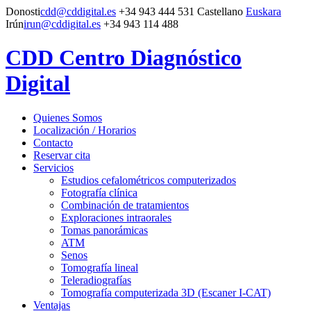
Donosti
cdd@cddigital.es
+34 943 444 531
Castellano
Euskara
Irún
irun@cddigital.es
+34 943 114 488
CDD Centro Diagnóstico
Digital
Quienes Somos
Localización / Horarios
Contacto
Reservar cita
Servicios
Estudios cefalométricos computerizados
Fotografía clínica
Combinación de tratamientos
Exploraciones intraorales
Tomas panorámicas
ATM
Senos
Tomografía lineal
Teleradiografías
Tomografía computerizada 3D (Escaner I-CAT)
Ventajas