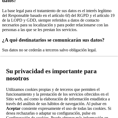
datos?
La base legal para el tratamiento de sus datos es el interés legítimo
del Responsable basado en el artículo 6f) del RGPD y el artículo 19
de la LOPD y GDD, siempre referidos a datos de contacto
necesarios para su localización y para poder relacionarse con las
personas a las que se les prestan los servicios.
¿A qué destinatarios se comunicarán sus datos?
Sus datos no se cederán a terceros salvo obligación legal.
Quienes Somos
Su privacidad es importante para
Localización / Horarios
nosotros
Contacto
Servicios
Utilizamos cookies propias y de terceros que permiten el
funcionamiento y la prestación de los servicios ofrecidos en el
Estudios cefalométricos computerizados
Sitio web, así como la elaboración de información estadística a
Fotografía clínica
través del análisis de sus hábitos de navegación. Al pulsar en
Combinación de tratamientos
Aceptar
consiente expresamente el uso de todas las cookies. Si
Exploraciones intraorales
desea rechazarlas o adaptar su configuración, pulse en
Tomas panorámicas
Configuración de cookies. Puede obtener más información en